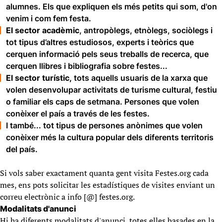
alumnes. Els que expliquen els més petits qui som, d'on
venim i com fem festa.
El sector acadèmic
, antropòlegs, etnòlegs, sociòlegs i
tot tipus d’altres estudiosos, experts i teòrics que
cerquen informació pels seus treballs de recerca, que
cerquen llibres i bibliografia sobre festes...
El sector turístic,
tots aquells usuaris de la xarxa que
volen desenvolupar activitats de turisme cultural, festiu
o familiar els caps de setmana. Persones que volen
conèixer el país a través de les festes.
I també... tot tipus de persones anònimes que volen
conèixer més la cultura popular dels diferents territoris
del país.
Si vols saber exactament quanta gent visita Festes.org cada
mes, ens pots solicitar les estadístiques de visites enviant un
correu electrònic a info [@] festes.org.
Modalitats d'anunci
Hi ha diferents modalitats d'anunci, totes elles basades en la