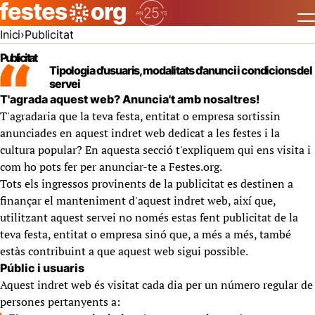
Inici
Publicitat
Publicitat
Tipologia d'usuaris, modalitats d'anunci i condicions del
servei
T'agrada aquest web? Anuncia't amb nosaltres!
T'agradaria que la teva festa, entitat o empresa sortissin
anunciades en aquest indret web dedicat a les festes i la
cultura popular? En aquesta secció t'expliquem qui ens visita i
com ho pots fer per anunciar-te a Festes.org.
Tots els ingressos provinents de la publicitat es destinen a
finançar el manteniment d'aquest indret web, així que,
utilitzant aquest servei no només estas fent publicitat de la
teva festa, entitat o empresa sinó que, a més a més, també
estàs contribuint a que aquest web sigui possible.
Públic i usuaris
Aquest indret web és visitat cada dia per un número regular de
persones pertanyents a: