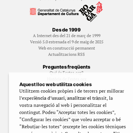
Des de 1999
A Internet des del 21 de març de 1999
Versió 5.0 estrenada el 9 de maig de 2025
Web en construcció permanent
Actualitzacions RSS
Preguntes freqüents
Qué és Festes.org?
Història de Festes.org
Aquest lloc web utilitza cookies
Qui gestiona Festes.org
Utilitzem cookies pròpies i de tercers per millorar
l’experiència d’usuari, analitzar el trànsit, la
Ajuda a fer créixer festes.org
Feste’n editor/contribuidor
vostra navegació al web i personalitzar el
Subscriu-t’hi/Feste’n mecenes
contingut. Podeu “Acceptar totes les cookies”,
Contracta publicitat
“Configurar les cookies” que voleu acceptar o bé
Fes un donatiu puntual
“Rebutjar-les totes” (excepte les cookies tècniques